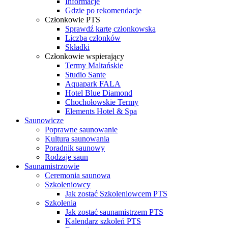
Informacje
Gdzie po rekomendacje
Członkowie PTS
Sprawdź kartę członkowską
Liczba członków
Składki
Członkowie wspierający
Termy Maltańskie
Studio Sante
Aquapark FALA
Hotel Blue Diamond
Chochołowskie Termy
Elements Hotel & Spa
Saunowicze
Poprawne saunowanie
Kultura saunowania
Poradnik saunowy
Rodzaje saun
Saunamistrzowie
Ceremonia saunowa
Szkoleniowcy
Jak zostać Szkoleniowcem PTS
Szkolenia
Jak zostać saunamistrzem PTS
Kalendarz szkoleń PTS