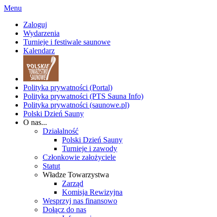
Menu
Zaloguj
Wydarzenia
Turnieje i festiwale saunowe
Kalendarz
Polityka prywatności (Portal)
Polityka prywatności (PTS Sauna Info)
Polityka prywatności (saunowe.pl)
Polski Dzień Sauny
O nas...
Działalność
Polski Dzień Sauny
Turnieje i zawody
Członkowie założyciele
Statut
Władze Towarzystwa
Zarząd
Komisja Rewizyjna
Wesprzyj nas finansowo
Dołącz do nas