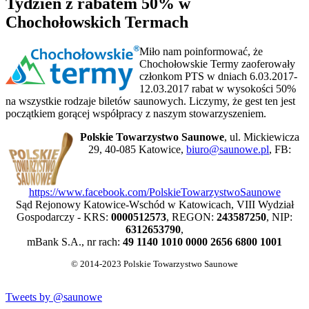
Tydzień z rabatem 50% w
Chochołowskich Termach
Miło nam poinformować, że
Chochołowskie Termy zaoferowały
członkom PTS w dniach 6.03.2017-
12.03.2017 rabat w wysokości 50%
na wszystkie rodzaje biletów saunowych. Liczymy, że gest ten jest
początkiem gorącej współpracy z naszym stowarzyszeniem.
Polskie Towarzystwo Saunowe
, ul. Mickiewicza
29, 40-085 Katowice,
biuro@saunowe.pl
, FB:
https://www.facebook.com/PolskieTowarzystwoSaunowe
Sąd Rejonowy Katowice-Wschód w Katowicach, VIII Wydział
Gospodarczy - KRS:
0000512573
, REGON:
243587250
, NIP:
6312653790
,
mBank S.A., nr rach:
49 1140 1010 0000 2656 6800 1001
© 2014-2023 Polskie Towarzystwo Saunowe
Tweets by @saunowe