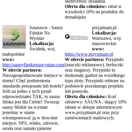
skuteczność działania.
Oferta dla członków:
rabat w
wysokości 10% na produkty do
demakijażu
Saunawis - Sauny
przypinam.pl
Fińskie Na
Lokalizacja:
Wymiar
Warszawa, woj.
Lokalizacja:
mazowieckie
Świdnik, woj.
www:
małopolskie
https://www.przypinam.pl
www:
W ofercie partnera:
Przypinki
http://saunyfinskienawymiar.com/
(znaczki reklamowe), breloczki
W ofercie partnera:
oraz magnesy. Przypinki to
Niezagospodarowane miejsce w
doskonały gadżet na wszelkiego
domu? Chęć podniesienia
typu zloty. Przypinki robione na
standardu pensjonatu lub hotelu?
podstawie przesłanego projektu
Jeśli na jedno z tych pytań
lub pomysłu.
odpowiedziałeś TAK, to sauna
Oferta dla członków:
Kod
fińska jest dla Ciebie! Tworząc
rabatowy: SAUNA , dający 10%
sauny fińskie na wymiar
rabatu w sklepie internetowym
jesteśmy w stanie
www.przypinam.pl oraz przy
wkomponować ją w dowolne
zamówieniach mailowych.
miejsce. SPA, relaks, zdrowie,
uroda oraz uatrakcyjnienie