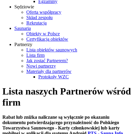
Egzaminy
Sędziowie
Oferta współpracy
Skład zespołu
Rekrutacja
Saunaria
Obiekty w Polsce
Certyfikacja obiektów
Partnerzy
Lista obiektów saunowych
Lista firm
Jak zostać Partnerem?
Nowi partnerzy
Materiały dla partnerów
Protokoły WZC
Lista naszych Partnerów wśród
firm
Rabat lub zniżka naliczane są wyłącznie po okazaniu
dokumentu potwierdzającego przynależność do Polskiego
Towarzystwa Saunowego - Karty członkowskiej lub karty
mobilnej w aplikacji dla systemu Android
PTS - Sauna Info
.