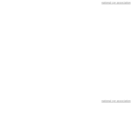
national cpr association
national cpr association