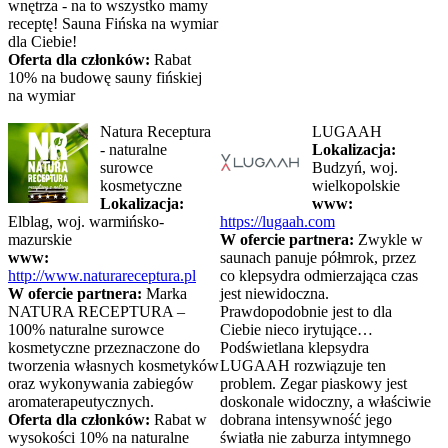
wnętrza - na to wszystko mamy
receptę! Sauna Fińska na wymiar
dla Ciebie!
Oferta dla członków:
Rabat
10% na budowę sauny fińskiej
na wymiar
Natura Receptura
LUGAAH
- naturalne
Lokalizacja:
surowce
Budzyń, woj.
kosmetyczne
wielkopolskie
Lokalizacja:
www:
Elblag, woj. warmińsko-
https://lugaah.com
mazurskie
W ofercie partnera:
Zwykle w
www:
saunach panuje półmrok, przez
http://www.naturareceptura.pl
co klepsydra odmierzająca czas
W ofercie partnera:
Marka
jest niewidoczna.
NATURA RECEPTURA –
Prawdopodobnie jest to dla
100% naturalne surowce
Ciebie nieco irytujące…
kosmetyczne przeznaczone do
Podświetlana klepsydra
tworzenia własnych kosmetyków
LUGAAH rozwiązuje ten
oraz wykonywania zabiegów
problem. Zegar piaskowy jest
aromaterapeutycznych.
doskonale widoczny, a właściwie
Oferta dla członków:
Rabat w
dobrana intensywność jego
wysokości 10% na naturalne
światła nie zaburza intymnego