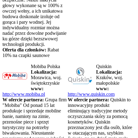
głowy wykonane są w 100% z
owczej wełny, a ich unikatowa
budowa doskonale izoluje od
gorąca i pary wodnej. Jej
indywidualny rozmiar można
nadać przez dowolne podwijanie
ku górze dzięki bezszwowej
technologii produkcji.
Oferta dla członków:
Rabat
10% na czapki saunowe
Mobiba Polska
Quiskin
Lokalizacja:
Lokalizacja:
Morawica, woj.
Kraków, woj.
świętokrzyskie
małopolskie
www:
www:
http://www.mobiba.pl
http://www.quiskin.com
W ofercie partnera:
Grupa firm
W ofercie partnera:
Quiskin to
"Mobiba" Od ponad 15 lat
innowacyjny produkt
produkuje i sprzedaje mobilne
eliminujący tradycyjne metody
banie, namioty na zimie,
oczyszczania skóry za pomocą
przenośne piece i sprzęt
kosmetyków. Quiskin
turystyczny na potrzeby
przeznaczony jest dla osób, które
biwakowania. Nieustannie
w otaczającym nas, szybkim