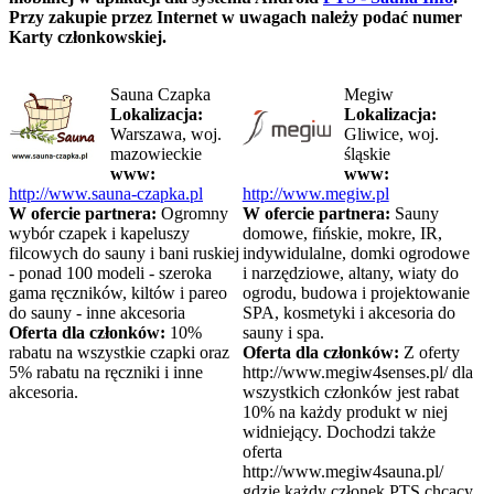
Przy zakupie przez Internet w uwagach należy podać numer
Karty członkowskiej.
Sauna Czapka
Megiw
Lokalizacja:
Lokalizacja:
Warszawa, woj.
Gliwice, woj.
mazowieckie
śląskie
www:
www:
http://www.sauna-czapka.pl
http://www.megiw.pl
W ofercie partnera:
Ogromny
W ofercie partnera:
Sauny
wybór czapek i kapeluszy
domowe, fińskie, mokre, IR,
filcowych do sauny i bani ruskiej
indywidulalne, domki ogrodowe
- ponad 100 modeli - szeroka
i narzędziowe, altany, wiaty do
gama ręczników, kiltów i pareo
ogrodu, budowa i projektowanie
do sauny - inne akcesoria
SPA, kosmetyki i akcesoria do
Oferta dla członków:
10%
sauny i spa.
rabatu na wszystkie czapki oraz
Oferta dla członków:
Z oferty
5% rabatu na ręczniki i inne
http://www.megiw4senses.pl/ dla
akcesoria.
wszystkich członków jest rabat
10% na każdy produkt w niej
widniejący. Dochodzi także
oferta
http://www.megiw4sauna.pl/
gdzie każdy członek PTS chcący