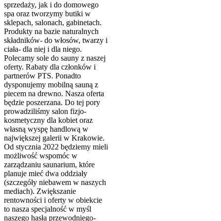
sprzedaży, jak i do domowego
spa oraz tworzymy butiki w
sklepach, salonach, gabinetach.
Produkty na bazie naturalnych
składników- do włosów, twarzy i
ciała- dla niej i dla niego.
Polecamy sole do sauny z naszej
oferty. Rabaty dla członków i
partnerów PTS. Ponadto
dysponujemy mobilną sauną z
piecem na drewno. Nasza oferta
będzie poszerzana. Do tej pory
prowadziliśmy salon fizjo-
kosmetyczny dla kobiet oraz
własną wyspę handlową w
największej galerii w Krakowie.
Od stycznia 2022 będziemy mieli
możliwość wspomóc w
zarządzaniu saunarium, które
planuje mieć dwa oddziały
(szczegóły niebawem w naszych
mediach). Zwiększanie
rentowności i oferty w obiekcie
to nasza specjalność w myśl
naszego hasła przewodniego-