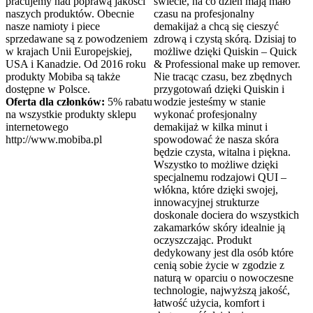
pracujemy nad poprawą jakości
świecie, na co dzień mają mało
naszych produktów. Obecnie
czasu na profesjonalny
nasze namioty i piece
demakijaż a chcą się cieszyć
sprzedawane są z powodzeniem
zdrową i czystą skórą. Dzisiaj to
w krajach Unii Europejskiej,
możliwe dzięki Quiskin – Quick
USA i Kanadzie. Od 2016 roku
& Professional make up remover.
produkty Mobiba są także
Nie tracąc czasu, bez zbędnych
dostępne w Polsce.
przygotowań dzięki Quiskin i
Oferta dla członków:
5% rabatu
wodzie jesteśmy w stanie
na wszystkie produkty sklepu
wykonać profesjonalny
internetowego
demakijaż w kilka minut i
http://www.mobiba.pl
spowodować że nasza skóra
będzie czysta, witalna i piękna.
Wszystko to możliwe dzięki
specjalnemu rodzajowi QUI –
włókna, które dzięki swojej,
innowacyjnej strukturze
doskonale dociera do wszystkich
zakamarków skóry idealnie ją
oczyszczając. Produkt
dedykowany jest dla osób które
cenią sobie życie w zgodzie z
naturą w oparciu o nowoczesne
technologie, najwyższą jakość,
łatwość użycia, komfort i