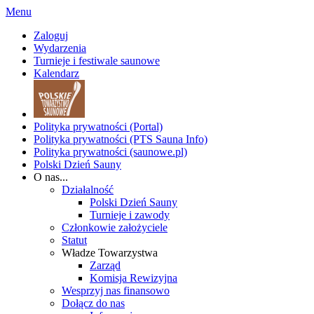
Menu
Zaloguj
Wydarzenia
Turnieje i festiwale saunowe
Kalendarz
Polityka prywatności (Portal)
Polityka prywatności (PTS Sauna Info)
Polityka prywatności (saunowe.pl)
Polski Dzień Sauny
O nas...
Działalność
Polski Dzień Sauny
Turnieje i zawody
Członkowie założyciele
Statut
Władze Towarzystwa
Zarząd
Komisja Rewizyjna
Wesprzyj nas finansowo
Dołącz do nas