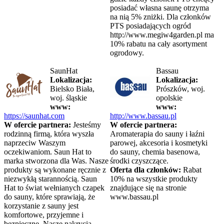
posiadać własna saunę otrzyma
na nią 5% zniżki. Dla członków
PTS posiadających ogród
http://www.megiw4garden.pl ma
10% rabatu na cały asortyment
ogrodowy.
SaunHat
Bassau
Lokalizacja:
Lokalizacja:
Bielsko Biała,
Prószków, woj.
woj. śląskie
opolskie
www:
www:
https://saunhat.com
http://www.bassau.pl
W ofercie partnera:
Jesteśmy
W ofercie partnera:
rodzinną firmą, która wyszła
Aromaterapia do sauny i łaźni
naprzeciw Waszym
parowej, akcesoria i kosmetyki
oczekiwaniom. Saun Hat to
do sauny, chemia basenowa,
marka stworzona dla Was. Nasze
środki czyszczące.
produkty są wykonane ręcznie z
Oferta dla członków:
Rabat
niezwykłą starannością. Saun
10% na wszystkie produkty
Hat to świat wełnianych czapek
znajdujące się na stronie
do sauny, które sprawiają, że
www.bassau.pl
korzystanie z sauny jest
komfortowe, przyjemne i
bezpieczne. Nasze nakrycia