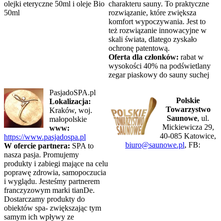
olejki eteryczne 50ml i oleje Bio
charakteru sauny. To praktyczne
50ml
rozwiązanie, które zwiększa
komfort wypoczywania. Jest to
też rozwiązanie innowacyjne w
skali świata, dlatego zyskało
ochronę patentową.
Oferta dla członków:
rabat w
wysokości 40% na podświetlany
zegar piaskowy do sauny suchej
PasjadoSPA.pl
Polskie
Lokalizacja:
Towarzystwo
Kraków, woj.
Saunowe
, ul.
małopolskie
Mickiewicza 29,
www:
40-085 Katowice,
https://www.pasjadospa.pl
biuro@saunowe.pl
, FB:
W ofercie partnera:
SPA to
nasza pasja. Promujemy
produkty i zabiegi mające na celu
poprawę zdrowia, samopoczucia
i wyglądu. Jesteśmy partnerem
franczyzowym marki tianDe.
Dostarczamy produkty do
obiektów spa- zwiększając tym
samym ich wpływy ze