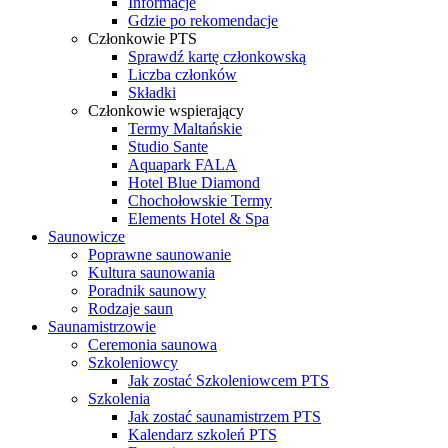
Informacje
Gdzie po rekomendacje
Członkowie PTS
Sprawdź kartę członkowską
Liczba członków
Składki
Członkowie wspierający
Termy Maltańskie
Studio Sante
Aquapark FALA
Hotel Blue Diamond
Chochołowskie Termy
Elements Hotel & Spa
Saunowicze
Poprawne saunowanie
Kultura saunowania
Poradnik saunowy
Rodzaje saun
Saunamistrzowie
Ceremonia saunowa
Szkoleniowcy
Jak zostać Szkoleniowcem PTS
Szkolenia
Jak zostać saunamistrzem PTS
Kalendarz szkoleń PTS