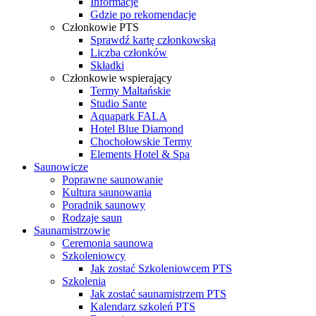
Informacje
Gdzie po rekomendacje
Członkowie PTS
Sprawdź kartę członkowską
Liczba członków
Składki
Członkowie wspierający
Termy Maltańskie
Studio Sante
Aquapark FALA
Hotel Blue Diamond
Chochołowskie Termy
Elements Hotel & Spa
Saunowicze
Poprawne saunowanie
Kultura saunowania
Poradnik saunowy
Rodzaje saun
Saunamistrzowie
Ceremonia saunowa
Szkoleniowcy
Jak zostać Szkoleniowcem PTS
Szkolenia
Jak zostać saunamistrzem PTS
Kalendarz szkoleń PTS