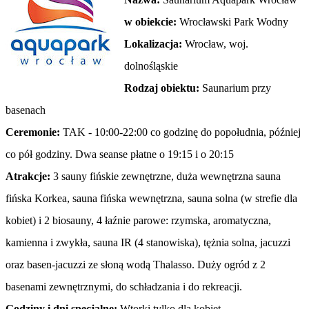
w obiekcie:
Wrocławski Park Wodny
Lokalizacja:
Wrocław, woj.
dolnośląskie
Rodzaj obiektu:
Saunarium przy
basenach
Ceremonie:
TAK - 10:00-22:00 co godzinę do popołudnia, później
co pół godziny. Dwa seanse płatne o 19:15 i o 20:15
Atrakcje:
3 sauny fińskie zewnętrzne, duża wewnętrzna sauna
fińska Korkea, sauna fińska wewnętrzna, sauna solna (w strefie dla
kobiet) i 2 biosauny, 4 łaźnie parowe: rzymska, aromatyczna,
kamienna i zwykła, sauna IR (4 stanowiska), tężnia solna, jacuzzi
oraz basen-jacuzzi ze słoną wodą Thalasso. Duży ogród z 2
basenami zewnętrznymi, do schładzania i do rekreacji.
Godziny i dni specjalne:
Wtorki tylko dla kobiet.