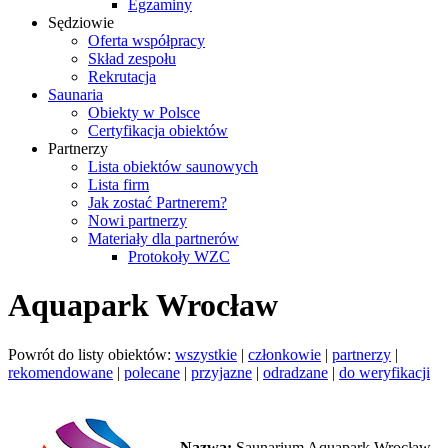
Egzaminy
Sędziowie
Oferta współpracy
Skład zespołu
Rekrutacja
Saunaria
Obiekty w Polsce
Certyfikacja obiektów
Partnerzy
Lista obiektów saunowych
Lista firm
Jak zostać Partnerem?
Nowi partnerzy
Materiały dla partnerów
Protokoły WZC
Aquapark Wrocław
Powrót do listy obiektów:
wszystkie
|
członkowie
|
partnerzy
|
rekomendowane
|
polecane
|
przyjazne
|
odradzane
|
do weryfikacji
Nazwa:
Saunarium Aquapark Wrocław