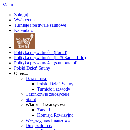
Menu
Zaloguj
Wydarzenia
Turnieje i festiwale saunowe
Kalendarz
Polityka prywatności (Portal)
Polityka prywatności (PTS Sauna Info)
Polityka prywatności (saunowe.pl)
Polski Dzień Sauny
O nas...
Działalność
Polski Dzień Sauny
Turnieje i zawody
Członkowie założyciele
Statut
Władze Towarzystwa
Zarząd
Komisja Rewizyjna
Wesprzyj nas finansowo
Dołącz do nas