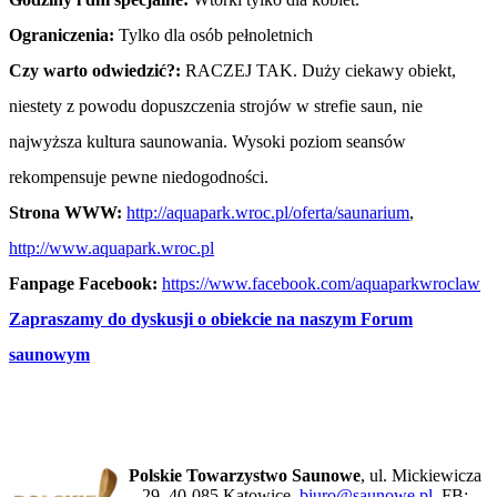
Ograniczenia:
Tylko dla osób pełnoletnich
Czy warto odwiedzić?:
RACZEJ TAK. Duży ciekawy obiekt,
niestety z powodu dopuszczenia strojów w strefie saun, nie
najwyższa kultura saunowania. Wysoki poziom seansów
rekompensuje pewne niedogodności.
Strona WWW:
http://aquapark.wroc.pl/oferta/saunarium
,
http://www.aquapark.wroc.pl
Fanpage Facebook:
https://www.facebook.com/aquaparkwroclaw
Zapraszamy do dyskusji o obiekcie na naszym Forum
saunowym
Polskie Towarzystwo Saunowe
, ul. Mickiewicza
29, 40-085 Katowice,
biuro@saunowe.pl
, FB: