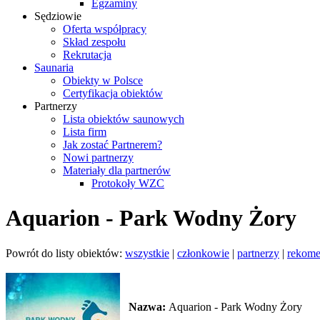
Egzaminy
Sędziowie
Oferta współpracy
Skład zespołu
Rekrutacja
Saunaria
Obiekty w Polsce
Certyfikacja obiektów
Partnerzy
Lista obiektów saunowych
Lista firm
Jak zostać Partnerem?
Nowi partnerzy
Materiały dla partnerów
Protokoły WZC
Aquarion - Park Wodny Żory
Powrót do listy obiektów:
wszystkie
|
członkowie
|
partnerzy
|
rekom
Nazwa:
Aquarion - Park Wodny Żory