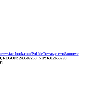
//www.facebook.com/PolskieTowarzystwoSaunowe
3
, REGON:
243587250
, NIP:
6312653790
,
01