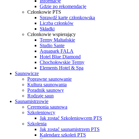
Informacje
Gdzie po rekomendacje
Członkowie PTS
Sprawdź kartę członkowską
Liczba członków
Składki
Członkowie wspierający
Termy Maltańskie
Studio Sante
Aquapark FALA
Hotel Blue Diamond
Chochołowskie Termy
Elements Hotel & Spa
Saunowicze
Poprawne saunowanie
Kultura saunowania
Poradnik saunowy
Rodzaje saun
Saunamistrzowie
Ceremonia saunowa
Szkoleniowcy
Jak zostać Szkoleniowcem PTS
Szkolenia
Jak zostać saunamistrzem PTS
Kalendarz szkoleń PTS