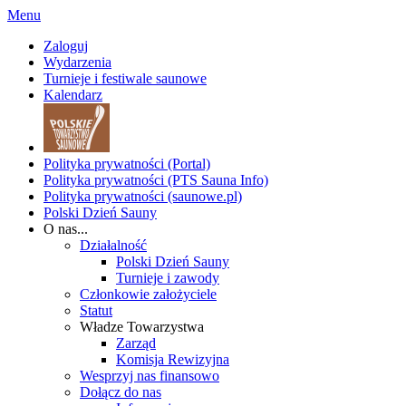
Menu
Zaloguj
Wydarzenia
Turnieje i festiwale saunowe
Kalendarz
Polityka prywatności (Portal)
Polityka prywatności (PTS Sauna Info)
Polityka prywatności (saunowe.pl)
Polski Dzień Sauny
O nas...
Działalność
Polski Dzień Sauny
Turnieje i zawody
Członkowie założyciele
Statut
Władze Towarzystwa
Zarząd
Komisja Rewizyjna
Wesprzyj nas finansowo
Dołącz do nas