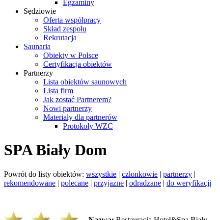
Egzaminy
Sędziowie
Oferta współpracy
Skład zespołu
Rekrutacja
Saunaria
Obiekty w Polsce
Certyfikacja obiektów
Partnerzy
Lista obiektów saunowych
Lista firm
Jak zostać Partnerem?
Nowi partnerzy
Materiały dla partnerów
Protokoły WZC
SPA Biały Dom
Powrót do listy obiektów:
wszystkie
|
członkowie
|
partnerzy
|
rekomendowane
|
polecane
|
przyjazne
|
odradzane
|
do weryfikacji
Nazwa:
Restauracja Hotel&Spa Biały