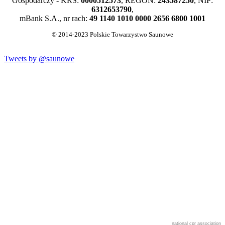
Gospodarczy - KRS:
0000512573
, REGON:
243587250
, NIP:
6312653790
,
mBank S.A., nr rach:
49 1140 1010 0000 2656 6800 1001
© 2014-2023 Polskie Towarzystwo Saunowe
Tweets by @saunowe
national cpr association