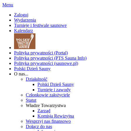
Menu
Zaloguj
Wydarzenia
Turnieje i festiwale saunowe
Kalendarz
Polityka prywatności (Portal)
Polityka prywatności (PTS Sauna Info)
Polityka prywatności (saunowe.pl)
Polski Dzień Sauny
O nas...
Działalność
Polski Dzień Sauny
Turnieje i zawody
Członkowie założyciele
Statut
Władze Towarzystwa
Zarząd
Komisja Rewizyjna
Wesprzyj nas finansowo
Dołącz do nas