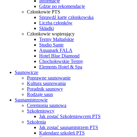
Informacje
Gdzie po rekomendacje
Członkowie PTS
Sprawdź kartę członkowską
Liczba członków
Składki
Członkowie wspierający
Termy Maltańskie
Studio Sante
Aquapark FALA
Hotel Blue Diamond
Chochołowskie Termy
Elements Hotel & Spa
Saunowicze
Poprawne saunowanie
Kultura saunowania
Poradnik saunowy
Rodzaje saun
Saunamistrzowie
Ceremonia saunowa
Szkoleniowcy
Jak zostać Szkoleniowcem PTS
Szkolenia
Jak zostać saunamistrzem PTS
Kalendarz szkoleń PTS