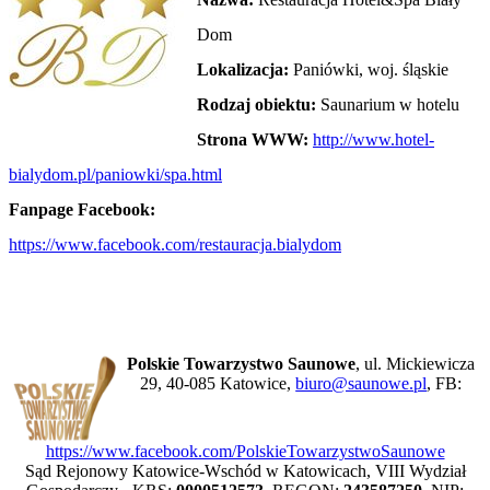
Dom
Lokalizacja:
Paniówki, woj. śląskie
Rodzaj obiektu:
Saunarium w hotelu
Strona WWW:
http://www.hotel-
bialydom.pl/paniowki/spa.html
Fanpage Facebook:
https://www.facebook.com/restauracja.bialydom
Polskie Towarzystwo Saunowe
, ul. Mickiewicza
29, 40-085 Katowice,
biuro@saunowe.pl
, FB:
https://www.facebook.com/PolskieTowarzystwoSaunowe
Sąd Rejonowy Katowice-Wschód w Katowicach, VIII Wydział