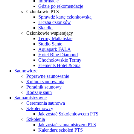
Informacje
Gdzie po rekomendacje
Członkowie PTS
Sprawdź kartę członkowską
Liczba członków
Składki
Członkowie wspierający
Termy Maltańskie
Studio Sante
Aquapark FALA
Hotel Blue Diamond
Chochołowskie Termy
Elements Hotel & Spa
Saunowicze
Poprawne saunowanie
Kultura saunowania
Poradnik saunowy
Rodzaje saun
Saunamistrzowie
Ceremonia saunowa
Szkoleniowcy
Jak zostać Szkoleniowcem PTS
Szkolenia
Jak zostać saunamistrzem PTS
Kalendarz szkoleń PTS