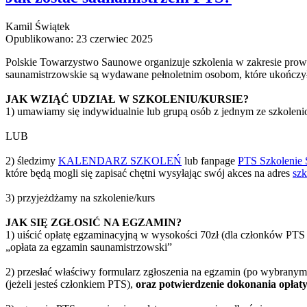
Kamil Świątek
Opublikowano: 23 czerwiec 2025
Polskie Towarzystwo Saunowe organizuje szkolenia w zakresie prowad
saunamistrzowskie są wydawane pełnoletnim osobom, które ukończyły
JAK WZIĄĆ UDZIAŁ W SZKOLENIU/KURSIE?
1) umawiamy się indywidualnie lub grupą osób z jednym ze szkoleni
LUB
2) śledzimy
KALENDARZ SZKOLEŃ
lub fanpage
PTS Szkolenie 
które będą mogli się zapisać chętni wysyłając swój akces na adres
sz
3) przyjeżdżamy na szkolenie/kurs
JAK SIĘ ZGŁOSIĆ NA EGZAMIN?
1) uiścić opłatę egzaminacyjną w wysokości 70zł (dla członków PTS 
„opłata za egzamin saunamistrzowski”
2) przesłać właściwy formularz zgłoszenia na egzamin (po wybranym 
(jeżeli jesteś członkiem PTS),
oraz potwierdzenie dokonania opłat