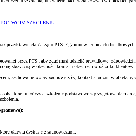
ukończeniu szkolenia, lub w terminach dodatkowych w obiektach par
 PO TWOIM SZKOLENIU
raz przedstawiciela Zarządu PTS. Egzamin w terminach dodatkowych o
ygotowanej przez PTS i aby zdać musi udzielić prawidłowej odpowiedzi n
monię klasyczną w obecności komisji i obecnych w ośrodku klientów.
piecem, zachowanie wobec saunowiczów, kontakt z ludźmi w obiekcie,
osoba, która ukończyła szkolenie podstawowe z przygotowaniem do 
szkolenia.
gramowa):
tóre ułatwią dyskusję z saunowiczami,