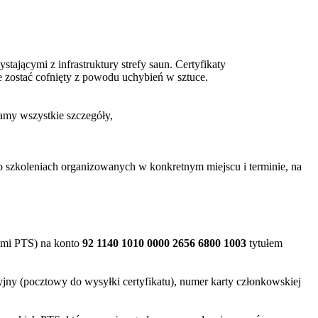
jącymi z infrastruktury strefy saun. Certyfikaty
 zostać cofnięty z powodu uchybień w sztuce.
lamy wszystkie szczegóły,
e o szkoleniach organizowanych w konkretnym miejscu i terminie, na
kami PTS) na konto
92 1140 1010 0000 2656 6800 1003
tytułem
yjny (pocztowy do wysyłki certyfikatu), numer karty członkowskiej