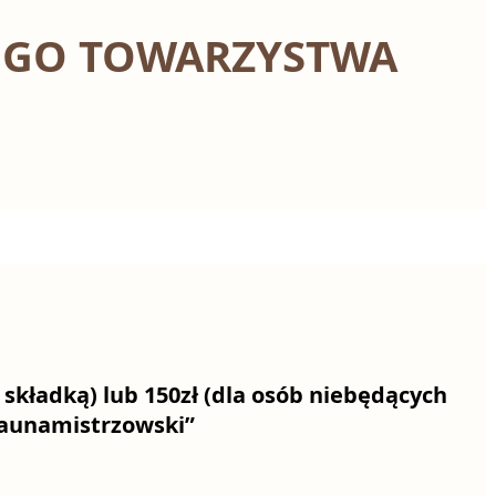
EGO TOWARZYSTWA
 składką) lub
150zł
(dla osób niebędących
 saunamistrzowski”