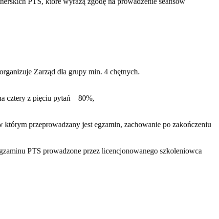
tnerskich PTS, które wyrażą zgodę na prowadzenie seansów
rganizuje Zarząd dla grupy min. 4 chętnych.
a cztery z pięciu pytań – 80%,
 w którym przeprowadzany jest egzamin, zachowanie po zakończeniu
egzaminu PTS prowadzone przez licencjonowanego szkoleniowca