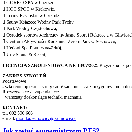
 GORKO SPA w Orzeszu,
 HOT SPOT w Krakowie,
 Termy Rzymskie w Czeladzi
 Sauny Książęce Wodny Park Tychy,
 Park Wodny Częstochowa,
 Ośrodek sportowo-rekreacyjny Jasna Sport i Rekreacja w Gliwicac
 Centrum Aktywności Rodzinnej Żerom Park w Sosnowcu,
 Hedoni Spa Piwniczna-Zdrój,
 Urle Sauna & Resort,
LICENCJA SZKOLENIOWCA NR 18/07/2025
Przyznana na po
ZAKRES SZKOLEŃ:
Podstawowe:
- szkolenie opiekuna strefy saun/ saunamistrza z przygotowaniem d
Rozszerzające / uzupełniające:
- warsztaty doskonalące techniki machania
KONTAKT:
tel. 602 596 666
e-mail:
monika.lechowicz@saunowe.pl
Jak zostać saunamistrzem PTS?