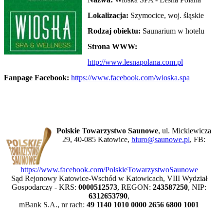
Lokalizacja:
Szymocice, woj. śląskie
Rodzaj obiektu:
Saunarium w hotelu
Strona WWW:
http://www.lesnapolana.com.pl
Fanpage Facebook:
https://www.facebook.com/wioska.spa
Polskie Towarzystwo Saunowe
, ul. Mickiewicza
29, 40-085 Katowice,
biuro@saunowe.pl
, FB:
https://www.facebook.com/PolskieTowarzystwoSaunowe
Sąd Rejonowy Katowice-Wschód w Katowicach, VIII Wydział
Gospodarczy - KRS:
0000512573
, REGON:
243587250
, NIP:
6312653790
,
mBank S.A., nr rach:
49 1140 1010 0000 2656 6800 1001