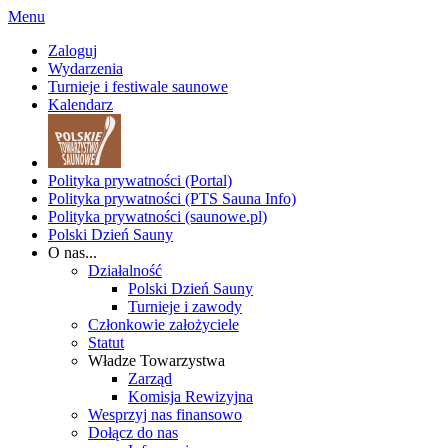
Menu
Zaloguj
Wydarzenia
Turnieje i festiwale saunowe
Kalendarz
Polityka prywatności (Portal)
Polityka prywatności (PTS Sauna Info)
Polityka prywatności (saunowe.pl)
Polski Dzień Sauny
O nas...
Działalność
Polski Dzień Sauny
Turnieje i zawody
Członkowie założyciele
Statut
Władze Towarzystwa
Zarząd
Komisja Rewizyjna
Wesprzyj nas finansowo
Dołącz do nas