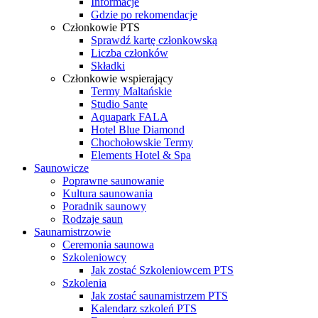
Informacje
Gdzie po rekomendacje
Członkowie PTS
Sprawdź kartę członkowską
Liczba członków
Składki
Członkowie wspierający
Termy Maltańskie
Studio Sante
Aquapark FALA
Hotel Blue Diamond
Chochołowskie Termy
Elements Hotel & Spa
Saunowicze
Poprawne saunowanie
Kultura saunowania
Poradnik saunowy
Rodzaje saun
Saunamistrzowie
Ceremonia saunowa
Szkoleniowcy
Jak zostać Szkoleniowcem PTS
Szkolenia
Jak zostać saunamistrzem PTS
Kalendarz szkoleń PTS