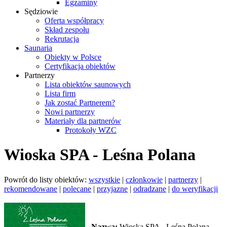
Egzaminy
Sędziowie
Oferta współpracy
Skład zespołu
Rekrutacja
Saunaria
Obiekty w Polsce
Certyfikacja obiektów
Partnerzy
Lista obiektów saunowych
Lista firm
Jak zostać Partnerem?
Nowi partnerzy
Materiały dla partnerów
Protokoły WZC
Wioska SPA - Leśna Polana
Powrót do listy obiektów:
wszystkie
|
członkowie
|
partnerzy
|
rekomendowane
|
polecane
|
przyjazne
|
odradzane
|
do weryfikacji
Nazwa:
Wioska SPA - Leśna Polana