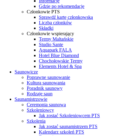
Informacje
Gdzie po rekomendacje
Członkowie PTS
Sprawdź kartę członkowską
Liczba członków
Składki
Członkowie wspierający
Termy Maltańskie
Studio Sante
Aquapark FALA
Hotel Blue Diamond
Chochołowskie Termy
Elements Hotel & Spa
Saunowicze
Poprawne saunowanie
Kultura saunowania
Poradnik saunowy
Rodzaje saun
Saunamistrzowie
Ceremonia saunowa
Szkoleniowcy
Jak zostać Szkoleniowcem PTS
Szkolenia
Jak zostać saunamistrzem PTS
Kalendarz szkoleń PTS