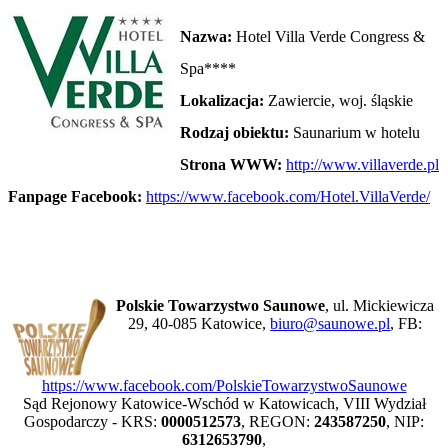
Nazwa:
Hotel Villa Verde Congress &
Spa****
Lokalizacja:
Zawiercie, woj. śląskie
Rodzaj obiektu:
Saunarium w hotelu
Strona WWW:
http://www.villaverde.pl
Fanpage Facebook:
https://www.facebook.com/Hotel.VillaVerde/
Polskie Towarzystwo Saunowe
, ul. Mickiewicza
29, 40-085 Katowice,
biuro@saunowe.pl
, FB:
https://www.facebook.com/PolskieTowarzystwoSaunowe
Sąd Rejonowy Katowice-Wschód w Katowicach, VIII Wydział
Gospodarczy - KRS:
0000512573
, REGON:
243587250
, NIP:
6312653790
,