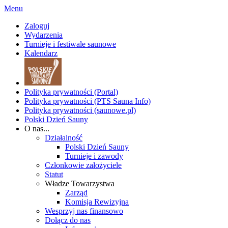
Menu
Zaloguj
Wydarzenia
Turnieje i festiwale saunowe
Kalendarz
Polityka prywatności (Portal)
Polityka prywatności (PTS Sauna Info)
Polityka prywatności (saunowe.pl)
Polski Dzień Sauny
O nas...
Działalność
Polski Dzień Sauny
Turnieje i zawody
Członkowie założyciele
Statut
Władze Towarzystwa
Zarząd
Komisja Rewizyjna
Wesprzyj nas finansowo
Dołącz do nas