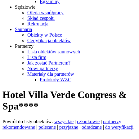
Egzaminy
Sędziowie
Oferta współpracy
Skład zespołu
Rekrutacja
Saunaria
Obiekty w Polsce
Certyfikacja obiektów
Partnerzy
Lista obiektów saunowych
Lista firm
Jak zostać Partnerem?
Nowi partnerzy
Materiały dla partnerów
Protokoły WZC
Hotel Villa Verde Congress &
Spa****
Powrót do listy obiektów:
wszystkie
|
członkowie
|
partnerzy
|
rekomendowane
|
polecane
|
przyjazne
|
odradzane
|
do weryfikacji