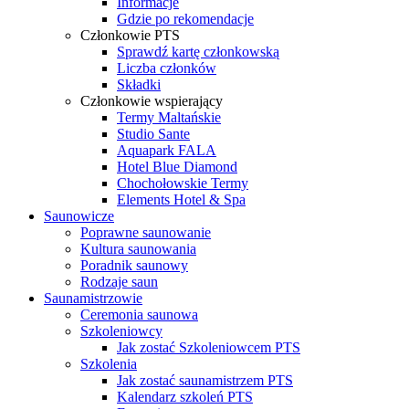
Informacje
Gdzie po rekomendacje
Członkowie PTS
Sprawdź kartę członkowską
Liczba członków
Składki
Członkowie wspierający
Termy Maltańskie
Studio Sante
Aquapark FALA
Hotel Blue Diamond
Chochołowskie Termy
Elements Hotel & Spa
Saunowicze
Poprawne saunowanie
Kultura saunowania
Poradnik saunowy
Rodzaje saun
Saunamistrzowie
Ceremonia saunowa
Szkoleniowcy
Jak zostać Szkoleniowcem PTS
Szkolenia
Jak zostać saunamistrzem PTS
Kalendarz szkoleń PTS