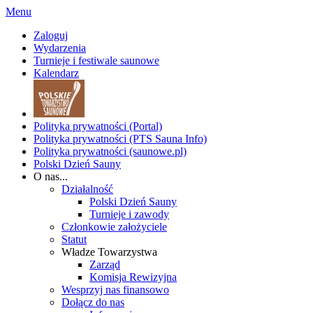
Menu
Zaloguj
Wydarzenia
Turnieje i festiwale saunowe
Kalendarz
Polityka prywatności (Portal)
Polityka prywatności (PTS Sauna Info)
Polityka prywatności (saunowe.pl)
Polski Dzień Sauny
O nas...
Działalność
Polski Dzień Sauny
Turnieje i zawody
Członkowie założyciele
Statut
Władze Towarzystwa
Zarząd
Komisja Rewizyjna
Wesprzyj nas finansowo
Dołącz do nas