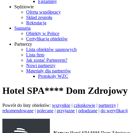
Egzaminy
Sędziowie
Oferta współpracy
Skład zespołu
Rekrutacja
Saunaria
Obiekty w Polsce
Certyfikacja obiektów
Partnerzy
Lista obiektów saunowych
Lista firm
Jak zostać Partnerem?
Nowi partnerzy
Materiały dla partnerów
Protokoły WZC
Hotel SPA**** Dom Zdrojowy
Powrót do listy obiektów:
wszystkie
|
członkowie
|
partnerzy
|
rekomendowane
|
polecane
|
przyjazne
|
odradzane
|
do weryfikacji
Nazwa:
Hotel SPA**** Dom Zdrojowy