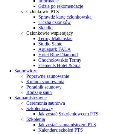
Informacje
Gdzie po rekomendacje
Członkowie PTS
Sprawdź kartę członkowską
Liczba członków
Składki
Członkowie wspierający
Termy Maltańskie
Studio Sante
Aquapark FALA
Hotel Blue Diamond
Chochołowskie Termy
Elements Hotel & Spa
Saunowicze
Poprawne saunowanie
Kultura saunowania
Poradnik saunowy
Rodzaje saun
Saunamistrzowie
Ceremonia saunowa
Szkoleniowcy
Jak zostać Szkoleniowcem PTS
Szkolenia
Jak zostać saunamistrzem PTS
Kalendarz szkoleń PTS