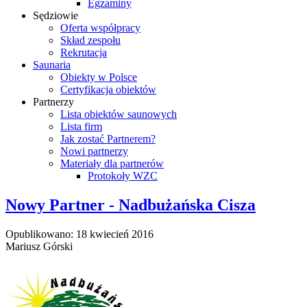
Egzaminy
Sędziowie
Oferta współpracy
Skład zespołu
Rekrutacja
Saunaria
Obiekty w Polsce
Certyfikacja obiektów
Partnerzy
Lista obiektów saunowych
Lista firm
Jak zostać Partnerem?
Nowi partnerzy
Materiały dla partnerów
Protokoły WZC
Nowy Partner - Nadbużańska Cisza
Opublikowano: 18 kwiecień 2016
Mariusz Górski