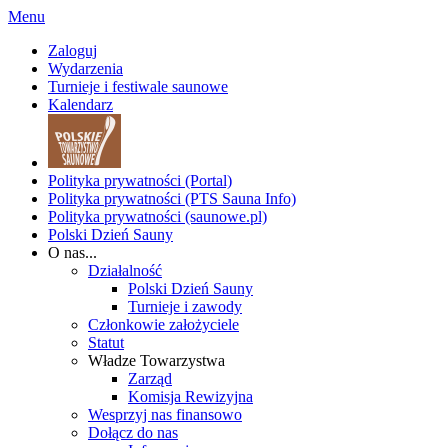
Menu
Zaloguj
Wydarzenia
Turnieje i festiwale saunowe
Kalendarz
Polityka prywatności (Portal)
Polityka prywatności (PTS Sauna Info)
Polityka prywatności (saunowe.pl)
Polski Dzień Sauny
O nas...
Działalność
Polski Dzień Sauny
Turnieje i zawody
Członkowie założyciele
Statut
Władze Towarzystwa
Zarząd
Komisja Rewizyjna
Wesprzyj nas finansowo
Dołącz do nas