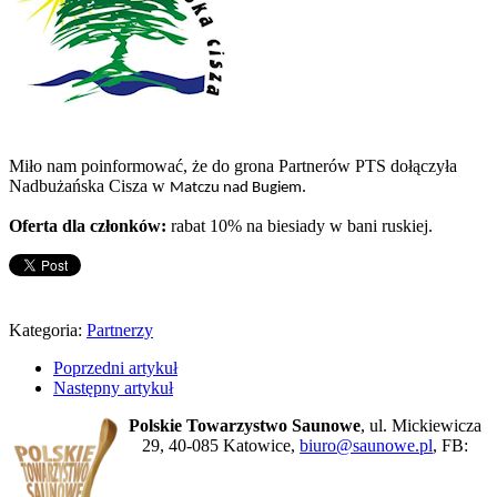
Miło nam poinformować, że do grona Partnerów PTS dołączyła
Nadbużańska Cisza w
.
Matczu nad Bugiem
Oferta dla członków:
rabat 10% na biesiady w bani ruskiej.
Kategoria:
Partnerzy
Poprzedni artykuł
Następny artykuł
Polskie Towarzystwo Saunowe
, ul. Mickiewicza
29, 40-085 Katowice,
biuro@saunowe.pl
, FB: