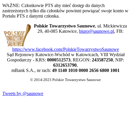
WAŻNE: Członkowie PTS aby mieć dostęp do danych
zastrzeżonych tylko dla członków powinni powiązać swoje konto w
Portalu PTS z danymi członka.
Polskie Towarzystwo Saunowe
, ul. Mickiewicza
29, 40-085 Katowice,
biuro@saunowe.pl
, FB:
https://www.facebook.com/PolskieTowarzystwoSaunowe
Sąd Rejonowy Katowice-Wschód w Katowicach, VIII Wydział
Gospodarczy - KRS:
0000512573
, REGON:
243587250
, NIP:
6312653790
,
mBank S.A., nr rach:
49 1140 1010 0000 2656 6800 1001
© 2014-2023 Polskie Towarzystwo Saunowe
Tweets by @saunowe