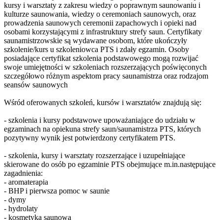
kursy i warsztaty z zakresu wiedzy o poprawnym saunowaniu i
kulturze saunowania, wiedzy o ceremoniach saunowych, oraz
prowadzenia saunowych ceremonii zapachowych i opieki nad
osobami korzystającymi z infrastruktury strefy saun. Certyfikaty
saunamistrzowskie są wydawane osobom, które ukończyły
szkolenie/kurs u szkoleniowca PTS i zdały egzamin. Osoby
posiadające certyfikat szkolenia podstawowego mogą rozwijać
swoje umiejętności w szkoleniach rozszerzających poświęconych
szczegółowo różnym aspektom pracy saunamistrza oraz rodzajom
seansów saunowych
Wśród oferowanych szkoleń, kursów i warsztatów znajdują się:
- szkolenia i kursy podstawowe upoważaniające do udziału w
egzaminach na opiekuna strefy saun/saunamistrza PTS, których
pozytywny wynik jest potwierdzony certyfikatem PTS.
- szkolenia, kursy i warsztaty rozszerzające i uzupełniające
skierowane do osób po egzaminie PTS obejmujące m.in.następujące
zagadnienia:
- aromaterapia
- BHP i pierwsza pomoc w saunie
- dymy
- hydrolaty
- kosmetyka saunowa