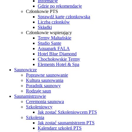
Informacje
Gdzie po rekomendacje
Członkowie PTS
Sprawdź kartę członkowską
Liczba członków
Składki
Członkowie wspierający
Termy Maltańskie
Studio Sante
Aquapark FALA
Hotel Blue Diamond
Chochołowskie Termy
Elements Hotel & Spa
Saunowicze
Poprawne saunowanie
Kultura saunowania
Poradnik saunowy
Rodzaje saun
Saunamistrzowie
Ceremonia saunowa
Szkoleniowcy
Jak zostać Szkoleniowcem PTS
Szkolenia
Jak zostać saunamistrzem PTS
Kalendarz szkoleń PTS