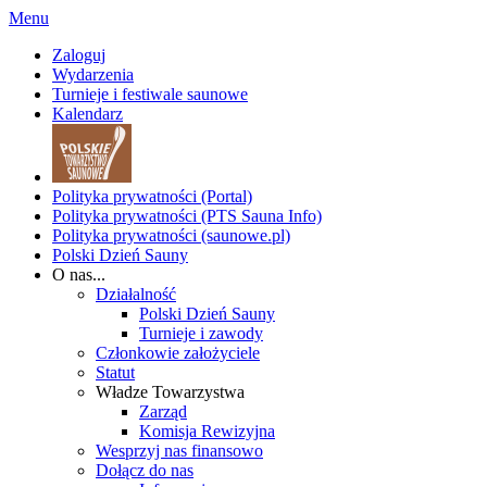
Menu
Zaloguj
Wydarzenia
Turnieje i festiwale saunowe
Kalendarz
Polityka prywatności (Portal)
Polityka prywatności (PTS Sauna Info)
Polityka prywatności (saunowe.pl)
Polski Dzień Sauny
O nas...
Działalność
Polski Dzień Sauny
Turnieje i zawody
Członkowie założyciele
Statut
Władze Towarzystwa
Zarząd
Komisja Rewizyjna
Wesprzyj nas finansowo
Dołącz do nas