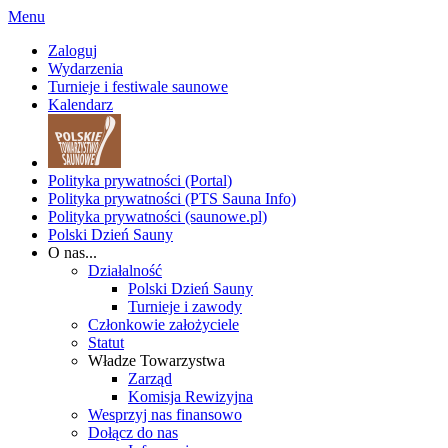
Menu
Zaloguj
Wydarzenia
Turnieje i festiwale saunowe
Kalendarz
Polityka prywatności (Portal)
Polityka prywatności (PTS Sauna Info)
Polityka prywatności (saunowe.pl)
Polski Dzień Sauny
O nas...
Działalność
Polski Dzień Sauny
Turnieje i zawody
Członkowie założyciele
Statut
Władze Towarzystwa
Zarząd
Komisja Rewizyjna
Wesprzyj nas finansowo
Dołącz do nas