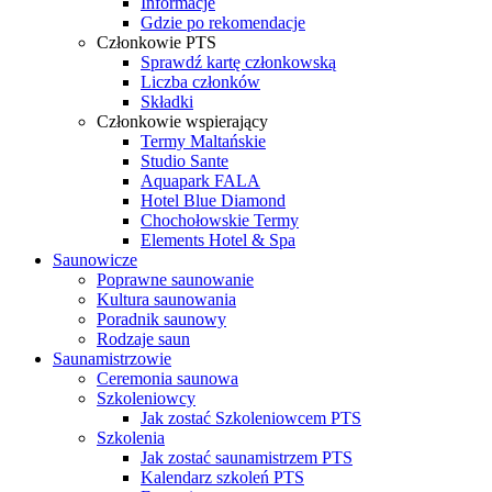
Informacje
Gdzie po rekomendacje
Członkowie PTS
Sprawdź kartę członkowską
Liczba członków
Składki
Członkowie wspierający
Termy Maltańskie
Studio Sante
Aquapark FALA
Hotel Blue Diamond
Chochołowskie Termy
Elements Hotel & Spa
Saunowicze
Poprawne saunowanie
Kultura saunowania
Poradnik saunowy
Rodzaje saun
Saunamistrzowie
Ceremonia saunowa
Szkoleniowcy
Jak zostać Szkoleniowcem PTS
Szkolenia
Jak zostać saunamistrzem PTS
Kalendarz szkoleń PTS