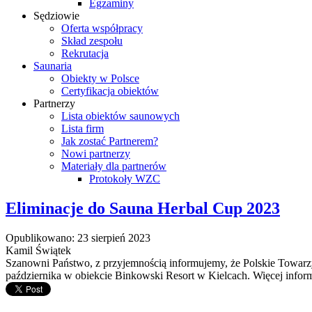
Egzaminy
Sędziowie
Oferta współpracy
Skład zespołu
Rekrutacja
Saunaria
Obiekty w Polsce
Certyfikacja obiektów
Partnerzy
Lista obiektów saunowych
Lista firm
Jak zostać Partnerem?
Nowi partnerzy
Materiały dla partnerów
Protokoły WZC
Eliminacje do Sauna Herbal Cup 2023
Opublikowano: 23 sierpień 2023
Kamil Świątek
Szanowni Państwo, z przyjemnością informujemy, że Polskie Towarzys
października w obiekcie Binkowski Resort w Kielcach. Więcej inform