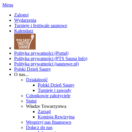
Menu
Zaloguj
Wydarzenia
Turnieje i festiwale saunowe
Kalendarz
Polityka prywatności (Portal)
Polityka prywatności (PTS Sauna Info)
Polityka prywatności (saunowe.pl)
Polski Dzień Sauny
O nas...
Działalność
Polski Dzień Sauny
Turnieje i zawody
Członkowie założyciele
Statut
Władze Towarzystwa
Zarząd
Komisja Rewizyjna
Wesprzyj nas finansowo
Dołącz do nas