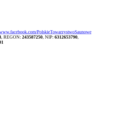
//www.facebook.com/PolskieTowarzystwoSaunowe
3
, REGON:
243587250
, NIP:
6312653790
,
01