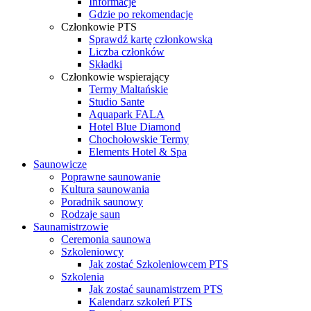
Informacje
Gdzie po rekomendacje
Członkowie PTS
Sprawdź kartę członkowską
Liczba członków
Składki
Członkowie wspierający
Termy Maltańskie
Studio Sante
Aquapark FALA
Hotel Blue Diamond
Chochołowskie Termy
Elements Hotel & Spa
Saunowicze
Poprawne saunowanie
Kultura saunowania
Poradnik saunowy
Rodzaje saun
Saunamistrzowie
Ceremonia saunowa
Szkoleniowcy
Jak zostać Szkoleniowcem PTS
Szkolenia
Jak zostać saunamistrzem PTS
Kalendarz szkoleń PTS